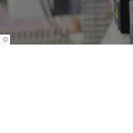
Cookie Einstellungen
Unsere Referenzen
im Raum Magdeb
Vertrauen, das sich aus
Unsere Referenzen sprechen für sich: Za
und unser Engagement. Von anspruchsvo
bestehender Systeme – unsere Expertise 